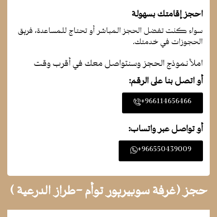
أسّرة طويلة (أطول من مترين)
شطافة / ورق حمام
احجز إقامتك بسهولة
خزانة
لوازم استحمام مجانية
يمكن الوصول إلى الطوابق العلوية عن طريق المصعد
سواء كنت تفضل الحجز المباشر أو تحتاج للمساعدة، فريق
حوض استحمام أو دش
غلاية كهربائية
الحجوزات في خدمتك.
مناشف
خدمة إيقاظ
نعال الحمام
املأ نموذج الحجز وسنتواصل معك في أقرب وقت
هاتف
مجفف شعر
مكتب
أو اتصل بنا على الرقم:
تكييف
966114656466+
أو تواصل عبر واتساب:
966550439009+
حجز (غرفة سوبيريور توأم -طراز الدرعية )