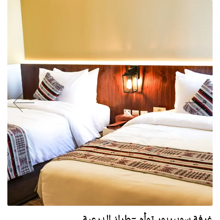
غرفة سوبيريور توأم -طراز الدرعية