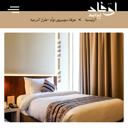
تخطي
إلى
المحتوى
>
الرئيسية
غرفة سوبيريور توأم -طراز الدرعية